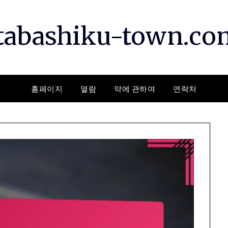
itabashiku-town.co
홈페이지
열람
약에 관하여
연락처