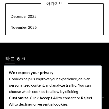
아카이브
December 2025
November 2025
빠른 링크
연락처
We respect your privacy
Cookies help us improve your experience, deliver
사용자 계약
personalized content, and analyze traffic. You can
choose which cookies to allow by clicking
개인정보처리방침
Customize
. Click
Accept All
to consent or
Reject
약에 관하여
All
to decline non-essential cookies.